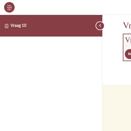
Vr
Vraag 10
V