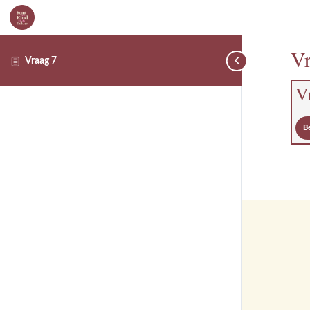
Vr
Vraag 7
V