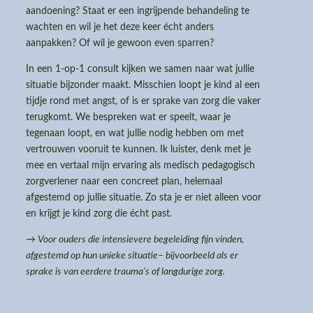
aandoening? Staat er een ingrijpende behandeling te
wachten en wil je het deze keer écht anders
aanpakken? Of wil je gewoon even sparren?
In een 1-op-1 consult kijken we samen naar wat jullie
situatie bijzonder maakt. Misschien loopt je kind al een
tijdje rond met angst, of is er sprake van zorg die vaker
terugkomt. We bespreken wat er speelt, waar je
tegenaan loopt, en wat jullie nodig hebben om met
vertrouwen vooruit te kunnen. Ik luister, denk met je
mee en vertaal mijn ervaring als medisch pedagogisch
zorgverlener naar een concreet plan, helemaal
afgestemd op jullie situatie. Zo sta je er niet alleen voor
en krijgt je kind zorg die écht past.
→ Voor ouders die intensievere begeleiding fijn vinden,
afgestemd op hun unieke situatie– bijvoorbeeld als er
sprake is van eerdere trauma’s of langdurige zorg.