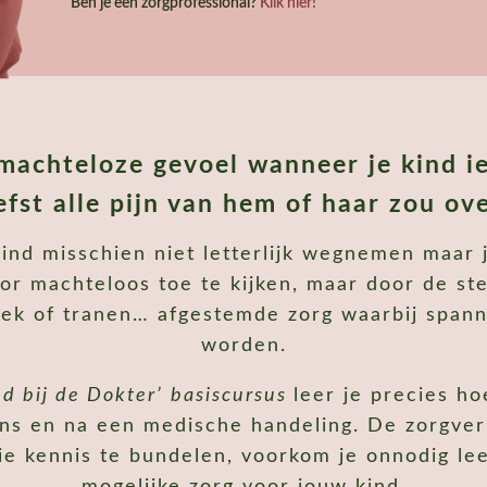
Ben je een zorgprofessional?
Klik hier!
machteloze gevoel wanneer je kind i
iefst alle pijn van hem of haar zou o
kind misschien niet letterlijk wegnemen maar 
or machteloos toe te kijken, maar door de stem
niek of tranen… afgestemde zorg waarbij span
worden.
d bij de Dokter’
basiscursus
leer je precies ho
ens en na een medische handeling. De zorgver
 die kennis te bundelen, voorkom je onnodig le
mogelijke zorg voor jouw kind.