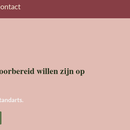
ontact
oorbereid willen zijn op
tandarts.