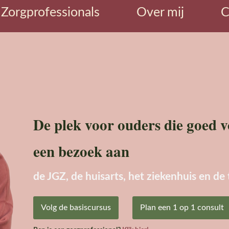
Zorgprofessionals
Over mij
C
De plek voor ouders die goed v
een bezoek aan
de JGZ, de huisarts, het ziekenhuis en de 
Volg de basiscursus
Plan een 1 op 1 consult