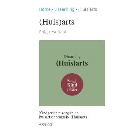
Home
/
E-learning
/ (Huis)arts
(Huis)arts
Enig resultaat
Kindgerichte zorg in de
huisartsenpraktijk- (Huis)arts
€
89.00