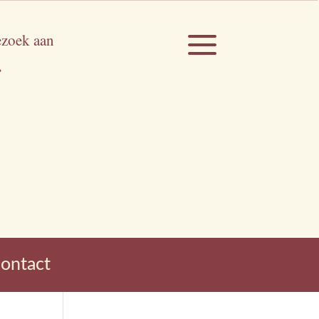
a
ezoek aan
.
ontact